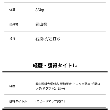
86kg
体重
岡山県
出身地
右投げ/左打ち
投打
経歴・獲得タイトル
岡山理科大学付高-亜細亜大-トヨタ自動車-千葉ロ
経歴
ッテ(ドラフト2 '18～)
獲得タイトル
(スピードアップ賞)'18