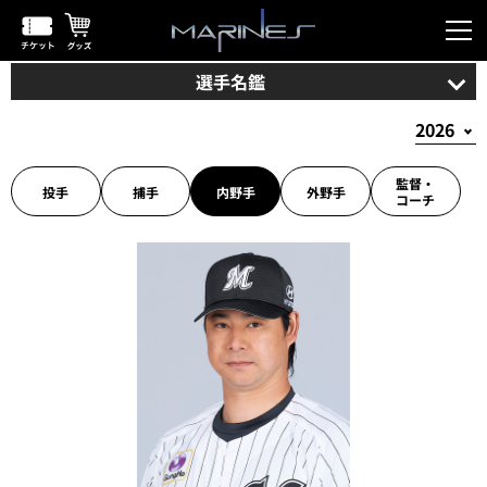
選手名鑑
監督・
投手
捕手
内野手
外野手
コーチ