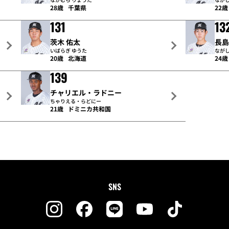
28歳
千葉県
22歳
131
13
茨木 佑太
長島
いばらぎ ゆうた
ながし
20歳
北海道
24歳
139
チャリエル・ラドニー
ちゃりえる・らどにー
21歳
ドミニカ共和国
SNS