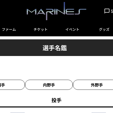
S
ファーム
チケット
イベント
グッズ
選手名鑑
捕手
内野手
外野手
投手