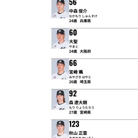
56
中森 俊介
なかもり しゅんすけ
24歳
兵庫県
60
大聖
やまと
24歳
大阪府
66
宮﨑 颯
みやざき はやと
26歳
埼玉県
92
森 遼大朗
もり りょうたろう
27歳
宮崎県
123
秋山 正雲
あきやま せいうん