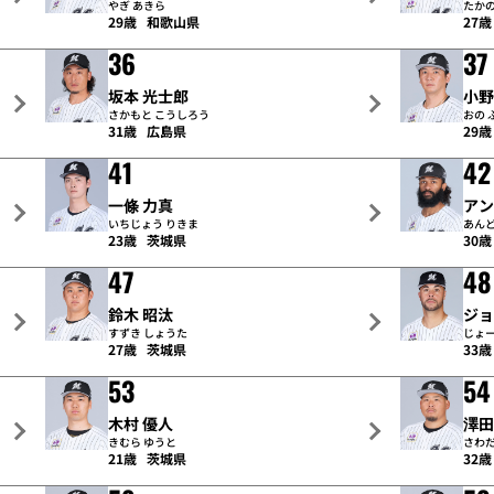
やぎ あきら
たかの
29歳
和歌山県
27歳
36
37
坂本 光士郎
小野
さかもと こうしろう
おの 
31歳
広島県
29歳
41
42
一條 力真
ア
いちじょう りきま
あん
23歳
茨城県
30歳
47
48
鈴木 昭汰
ジ
すずき しょうた
じょ
27歳
茨城県
33歳
53
54
木村 優人
澤田
きむら ゆうと
さわだ
21歳
茨城県
32歳