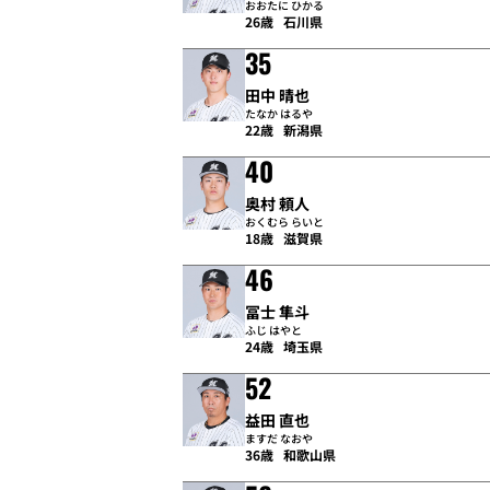
おおたに ひかる
26歳
石川県
35
田中 晴也
たなか はるや
22歳
新潟県
40
奥村 頼人
おくむら らいと
18歳
滋賀県
46
冨士 隼斗
ふじ はやと
24歳
埼玉県
52
益田 直也
ますだ なおや
36歳
和歌山県