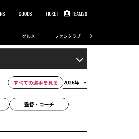
NS
GOODS
TICKET
TEAM26
グルメ
ファンクラブ
FANS
すべての選手を見る
監督・
コーチ