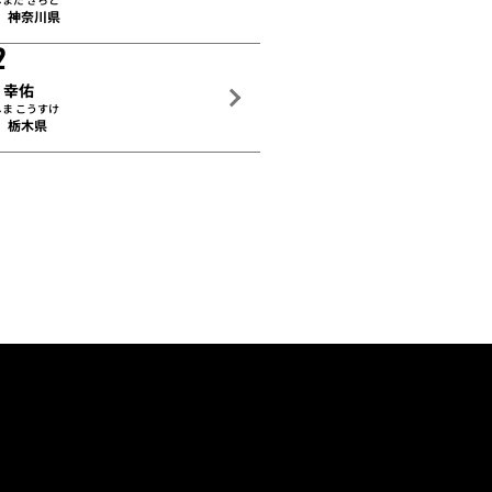
神奈川県
2
 幸佑
ま こうすけ
栃木県