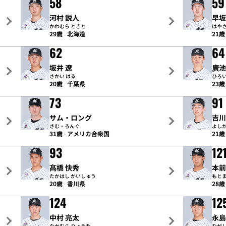
58
59
河村 説人
早坂
かわむら ときと
はやさ
29歳
北海道
21歳
62
64
坂井 遼
廣池
さかい はる
ひろ
20歳
千葉県
23歳
73
91
サム・ロング
吉川
さむ・ろんぐ
よしか
31歳
アメリカ合衆国
21歳
93
12
髙橋 快秀
本前
たかはし かいしゅう
もとま
20歳
香川県
28歳
124
12
中村 亮太
永島
なかむら りょうた
ながし