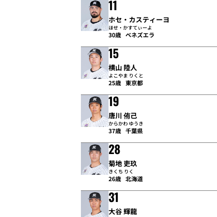
11
ホセ・カスティーヨ
ほせ・かすてぃーよ
30歳
ベネズエラ
15
横山 陸人
よこやま りくと
25歳
東京都
19
唐川 侑己
からかわ ゆうき
37歳
千葉県
28
菊地 吏玖
きくち りく
26歳
北海道
31
大谷 輝龍