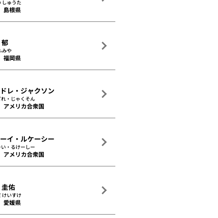
 しゅうた
島根県
 郁
ふみや
福岡県
ンドレ・ジャクソン
どれ・じゃくそん
アメリカ合衆国
ョーイ・ルケーシー
ーい・るけーしー
アメリカ合衆国
 圭佑
 けいすけ
愛媛県