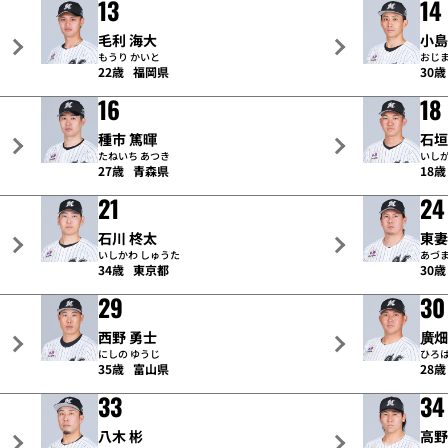
13
14
毛利 海大
小島
もうり かいと
おじま
22歳
福岡県
30歳
16
18
種市 篤暉
石垣
たねいち あつき
いしが
27歳
青森県
18歳
21
24
石川 柊太
東妻
いしかわ しゅうた
あづま
34歳
東京都
30歳
29
30
西野 勇士
廣畑
にしの ゆうじ
ひろは
35歳
富山県
28歳
33
34
八木 彬
高野