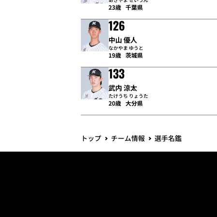
23歳
千葉県
126
中山 優人
なかやま ゆうと
19歳
茨城県
133
武内 涼太
たけうち りょうた
20歳
大分県
トップ
チーム情報
選手名鑑