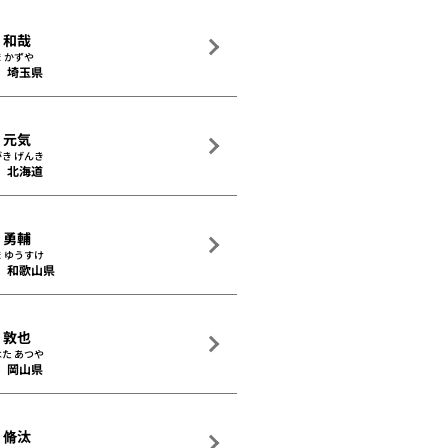
 和哉
 かずや
埼玉県
 元気
き げんき
北海道
 勇輔
 ゆうすけ
和歌山県
 敦也
た あつや
岡山県
 脩汰