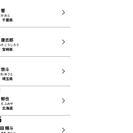
 響
か おと
千葉県
 康志郎
いけ こうしろう
宮崎県
 悠斗
わ ゆうと
埼玉県
1
 郁也
え ふみや
北海道
5
田 輝斗
まだ きらと