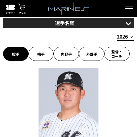
選手名鑑
監督・
投手
捕手
内野手
外野手
コーチ