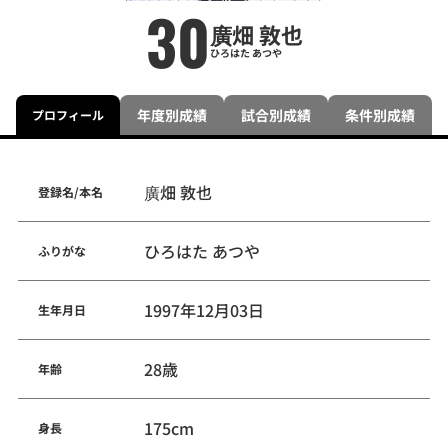
30
廣畑 敦也
ひろはた あつや
年度別成績
試合別成績
条件別成績
プロフィール
廣畑 敦也
登録名/本名
ひろはた あつや
ふりがな
1997年12月03日
生年月日
28歳
年齢
175cm
身長