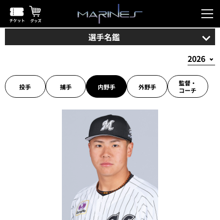
選手名鑑
監督・
投手
捕手
内野手
外野手
コーチ