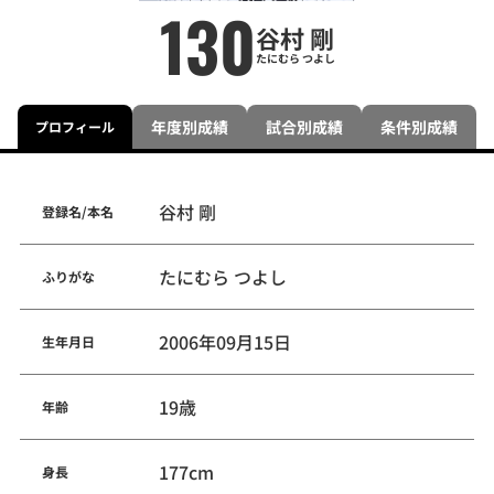
130
谷村 剛
たにむら つよし
年度別成績
試合別成績
条件別成績
プロフィール
谷村 剛
登録名/本名
たにむら つよし
ふりがな
2006年09月15日
生年月日
19歳
年齢
177cm
身長