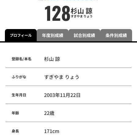
128
杉山 諒
すぎやま りょう
年度別成績
試合別成績
条件別成績
プロフィール
杉山 諒
登録名/本名
すぎやま りょう
ふりがな
2003年11月22日
生年月日
22歳
年齢
171cm
身長