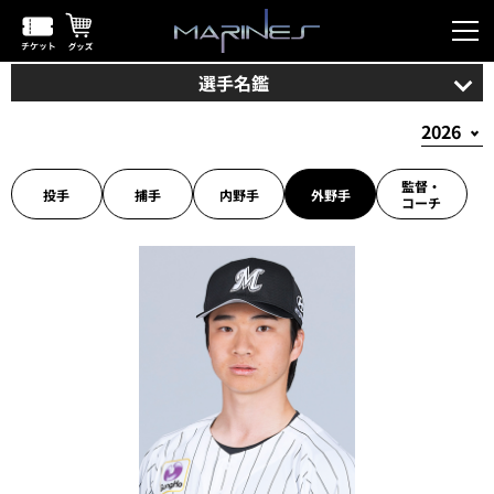
選手名鑑
監督・
投手
捕手
内野手
外野手
コーチ