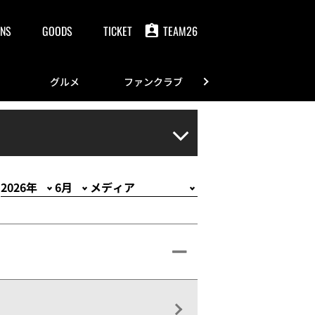
NS
GOODS
TICKET
TEAM26
グルメ
ファンクラブ
FANS