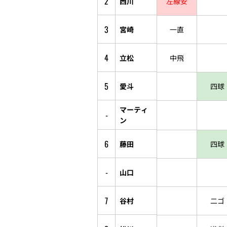
2
西川
左線安
3
宮崎
一直
4
立松
中飛
5
愛斗
四球
マーティ
-
ン
6
藤田
四球
-
山口
7
谷村
二ゴ