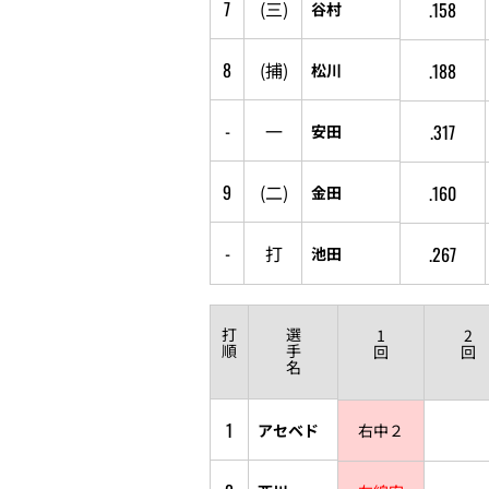
7
(
三
)
.158
谷村
8
(
捕
)
.188
松川
-
一
.317
安田
9
(
二
)
.160
金田
-
打
.267
池田
打
選
1
2
順
手
回
回
名
1
アセベド
右中２