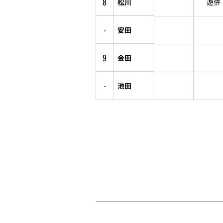
8
松川
遊併
-
安田
9
金田
-
池田