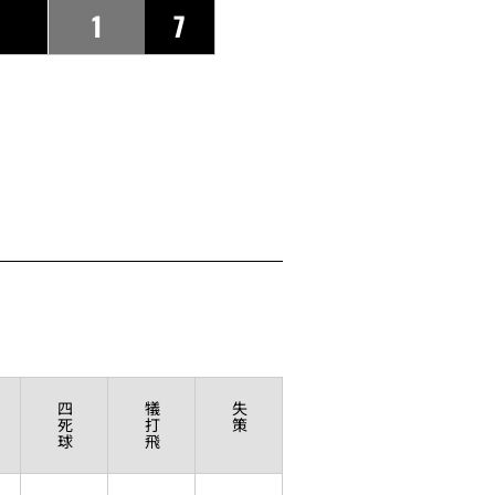
1
7
四
犠
失
死
打
策
球
飛