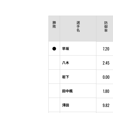
勝
選
防
敗
手
御
名
率
●
7.20
早坂
2.45
八木
0.00
岩下
1.80
田中楓
9.82
澤田