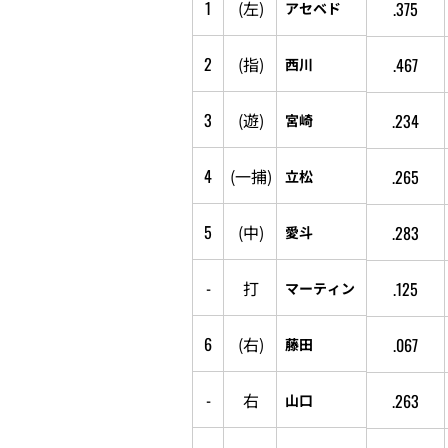
1
(
左
)
.375
アセベド
2
(
指
)
.467
西川
3
(
遊
)
.234
宮崎
4
(
一
捕
)
.265
立松
5
(
中
)
.283
愛斗
-
打
.125
マーティン
6
(
右
)
.067
藤田
-
右
.263
山口