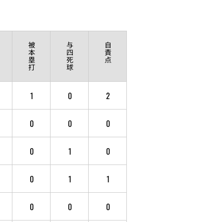
被
与
自
本
四
責
塁
死
点
打
球
1
0
2
0
0
0
0
1
0
0
1
1
0
0
0