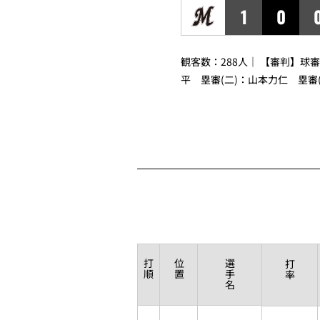
1
0
観客数：288人｜ 【審判】球
平
塁審(二)：
山本力仁
塁審(
打
位
選
打
順
置
手
率
名