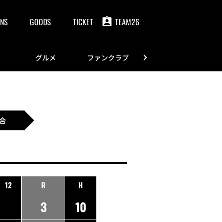
NS
GOODS
TICKET
TEAM26
グルメ
ファンクラブ
FANS
合
12
R
H
3
10