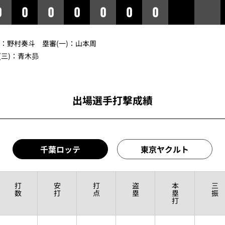
0
0
0
0
0
0
0
審：
野村奏斗
塁審(一)：
山本周
三)：
青木昴
出場選手打撃成績
千葉ロッテ
東京ヤクルト
打
安
打
盗
本
三
数
打
点
塁
塁
振
打