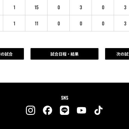
1
15
0
3
0
3
1
11
0
0
0
3
前の試合
試合日程・結果
次の試
SNS