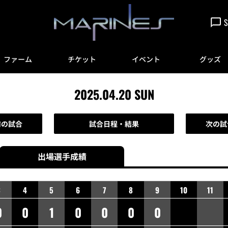
S
ファーム
チケット
イベント
グッズ
2025.04.20 SUN
前の試合
試合日程・結果
次の試
出場選手
成績
3
4
5
6
7
8
9
10
11
0
0
1
0
0
0
0