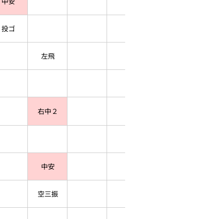
中安
投ゴ
左飛
右中２
中安
空三振