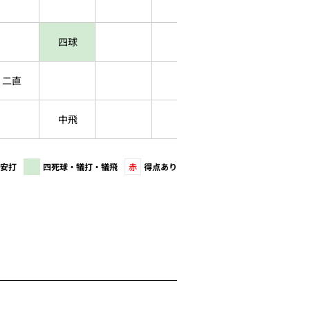
四球
二直
中飛
安打
四死球・犠打・犠飛
赤
得点あり