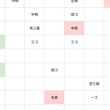
中飛
右飛
中飛
投ゴ
見三振
中安
三ゴ
三ゴ
投ゴ
空三振
右安
一ゴ